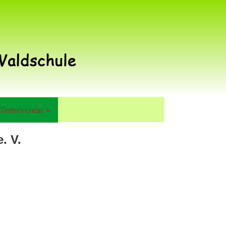
örderverein
. V.